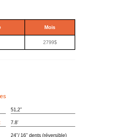
e
Mois
2799$
nes
51,2"
:
7.8'
24"/ 16" dents (réversible)