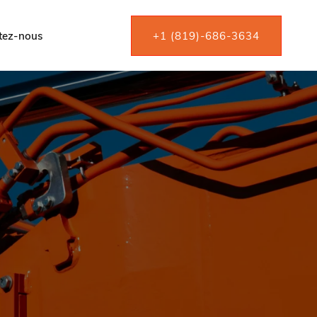
tez-nous
+1 (819)-686-3634