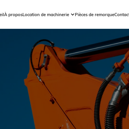
il
À propos
Location de machinerie
Pièces de remorque
Contac
lles