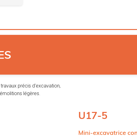
ES
travaux précis d'excavation,
démolitions légères.
U17-5
Mini-excavatrice co