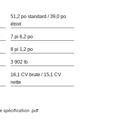
51,2 po standard / 39,0 po
étroit
:
7 pi 6,2 po
8 pi 1,2 po
3 902 lb
16,1 CV brute / 15,1 CV
nette
e spécification .pdf