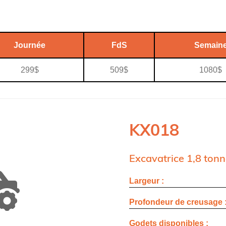
Journée
FdS
Semain
299$
509$
1080$
KX018
Excavatrice 1,8 ton
Largeur :
Profondeur de creusage 
Godets disponibles :