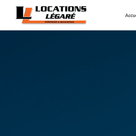
Accue
machines
professionne