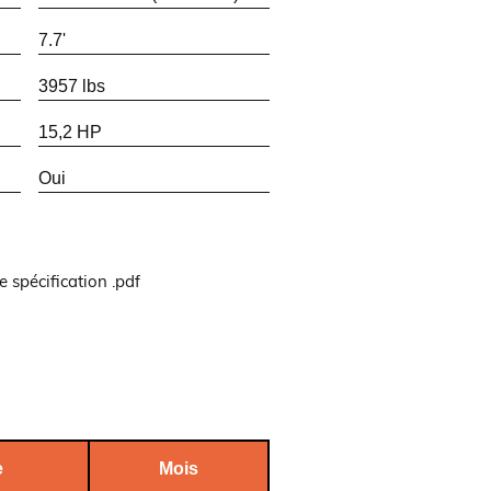
7.7'
3957 lbs
15,2 HP
Oui
e spécification .pdf
e
Mois